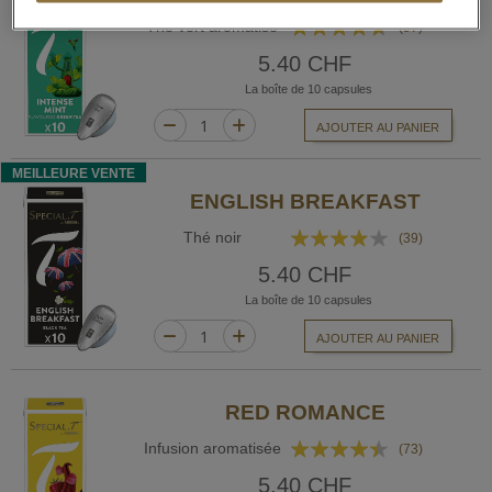
Rating:
Thé vert aromatisé
(97)
89%
5.40 CHF
La boîte de 10 capsules
AJOUTER AU PANIER
MEILLEURE VENTE
ENGLISH BREAKFAST
Rating:
Thé noir
(39)
75%
5.40 CHF
La boîte de 10 capsules
AJOUTER AU PANIER
RED ROMANCE
Rating:
Infusion aromatisée
(73)
85%
5.40 CHF