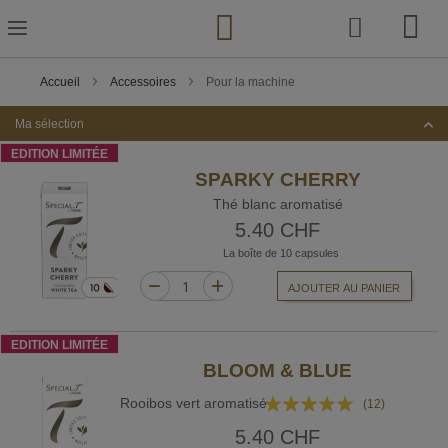
Skip
to
Content
Accueil
Accessoires
Pour la machine
Ma sélection
EDITION LIMITÉE
SPARKY CHERRY
Thé blanc aromatisé
5.40 CHF
La boîte de 10 capsules
AJOUTER AU PANIER
EDITION LIMITÉE
BLOOM & BLUE
Rating:
Rooibos vert aromatisé
(12)
97%
5.40 CHF