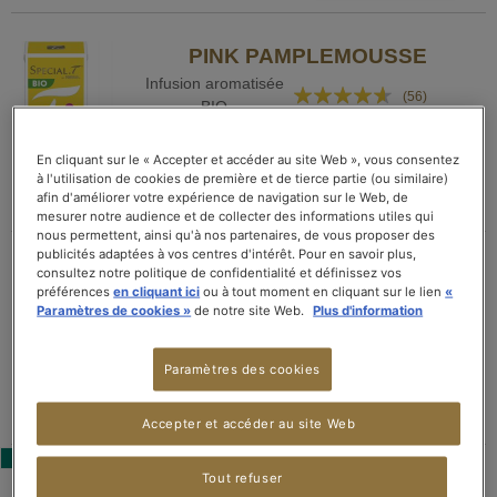
PINK PAMPLEMOUSSE
Infusion aromatisée
Rating:
(56)
BIO
88%
5.40 CHF
En cliquant sur le « Accepter et accéder au site Web », vous consentez
La boîte de 10 capsules
à l'utilisation de cookies de première et de tierce partie (ou similaire)
afin d'améliorer votre expérience de navigation sur le Web, de
AJOUTER AU PANIER
mesurer notre audience et de collecter des informations utiles qui
nous permettent, ainsi qu'à nos partenaires, de vous proposer des
publicités adaptées à vos centres d'intérêt. Pour en savoir plus,
PEACH & APRICOT DREAM
consultez notre politique de confidentialité et définissez vos
préférences
en cliquant ici
ou à tout moment en cliquant sur le lien
«
Rating:
Thé blanc aromatisé
Paramètres de cookies »
de notre site Web.
Plus d'information
(24)
81%
5.40 CHF
Paramètres des cookies
La boîte de 10 capsules
AJOUTER AU PANIER
Accepter et accéder au site Web
MEILLEURE VENTE
Tout refuser
INTENSE MINT