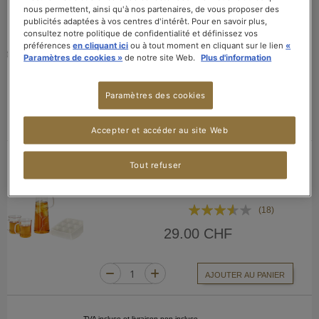
nous permettent, ainsi qu'à nos partenaires, de vous proposer des
TVA incluse et livraison non-incluse
publicités adaptées à vos centres d'intérêt. Pour en savoir plus,
LIMPIDA 2 TASSES EN VERRE
consultez notre politique de confidentialité et définissez vos
préférences
en cliquant ici
ou à tout moment en cliquant sur le lien
«
Rating:
(250ml)
(30)
Paramètres de cookies »
de notre site Web.
Plus d'information
58%
18.00 CHF
Paramètres des cookies
AJOUTER AU PANIER
Accepter et accéder au site Web
Tout refuser
TVA incluse et livraison non-incluse
ICE.T
Rating:
(18)
69%
29.00 CHF
AJOUTER AU PANIER
TVA incluse et livraison non-incluse