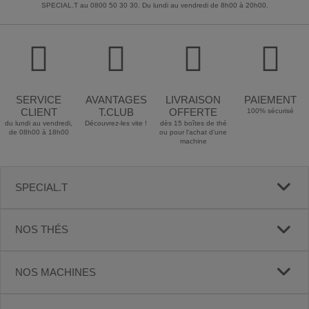
SPECIAL.T au 0800 50 30 30. Du lundi au vendredi de 8h00 à 20h00.
SERVICE
AVANTAGES
LIVRAISON
PAIEMENT
CLIENT
T.CLUB
OFFERTE
100% sécurisé
du lundi au vendredi,
Découvrez-les vite !
dès 15 boîtes de thé
de 08h00 à 18h00
ou pour l'achat d'une
machine
SPECIAL.T
NOS THÉS
NOS MACHINES