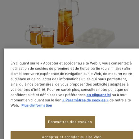
la
galerie
d’images
En cliquant sur le « Accepter et accéder au site Web », vous consentez à
l'utilisation de cookies de première et de tierce partie (ou similaire) afin
d'améliorer votre expérience de navigation sur le Web, de mesurer notre
audience et de collecter des informations utiles qui nous permettent,
ainsi qu'à nos partenaires, de vous proposer des publicités adaptées à
vos centres d'intérêt. Pour en savoir plus, consultez notre politique de
confidentialité et définissez vos préférences
en cliquant ici
ou à tout
29,00 CHF
moment en cliquant sur le lien
« Paramètres de cookies »
de notre site
Web.
Plus d'information
TVA incluse et livraison non-incluse
Kit à thé glacé :
Paramètres des cookies
1 carafe - 1 litre
2 verres
Accepter et accéder au site Web