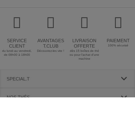
SERVICE
AVANTAGES
LIVRAISON
PAIEMENT
CLIENT
T.CLUB
OFFERTE
100% sécurisé
du lundi au vendredi,
Découvrez-les vite !
dès 15 boîtes de thé
de 08h00 à 18h00
ou pour l'achat d'une
machine
SPECIAL.T
NOS THÉS
NOS MACHINES
NOS ACCESSOIRES