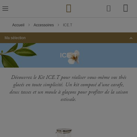
Skip
to
Content
Accueil
Accessoires
ICE.T
Ma sélection
ICE.T
Découvrez le Kit ICE.T pour réaliser vous-même vos thés
glacés en toute simplicité. Un kit composé d’une carafe,
deux tasses et un moule à glaçons pour profiter de la saison
estivale.
Passer
à
la
fin
de