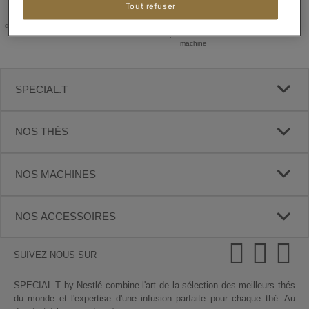
SERVICE
AVANTAGES
LIVRAISON
PAIEMENT
Tout refuser
CLIENT
T.CLUB
OFFERTE
100% sécurisé
du lundi au vendredi,
Découvrez-les vite !
dès 15 boîtes de thé
de 08h00 à 18h00
ou pour l'achat d'une
machine
SPECIAL.T
NOS THÉS
NOS MACHINES
NOS ACCESSOIRES
SUIVEZ NOUS SUR
SPECIAL.T by Nestlé combine l'art de la sélection des meilleurs thés
du monde et l'expertise d'une infusion parfaite pour chaque thé. Au