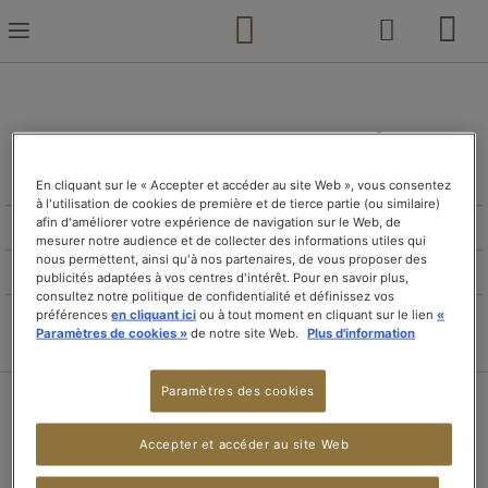
Skip
to
Content
Votre panier est vide...
En cliquant sur le « Accepter et accéder au site Web », vous consentez
à l'utilisation de cookies de première et de tierce partie (ou similaire)
afin d'améliorer votre expérience de navigation sur le Web, de
mesurer notre audience et de collecter des informations utiles qui
nous permettent, ainsi qu'à nos partenaires, de vous proposer des
publicités adaptées à vos centres d'intérêt. Pour en savoir plus,
consultez notre politique de confidentialité et définissez vos
préférences
en cliquant ici
ou à tout moment en cliquant sur le lien
«
Paramètres de cookies »
de notre site Web.
Plus d'information
Paramètres des cookies
Accepter et accéder au site Web