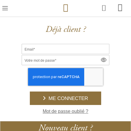
Skip
to
Content
Déjà client ?
Email*
Votre mot de passe*
ME CONNECTER
Mot de passe oublié ?
Nouveau client ?