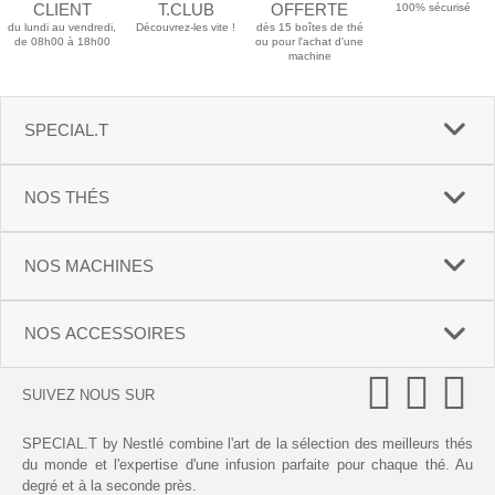
CLIENT
T.CLUB
OFFERTE
100% sécurisé
du lundi au vendredi,
Découvrez-les vite !
dès 15 boîtes de thé
de 08h00 à 18h00
ou pour l'achat d'une
machine
SPECIAL.T
NOS THÉS
NOS MACHINES
NOS ACCESSOIRES
SUIVEZ NOUS SUR
SPECIAL.T by Nestlé combine l'art de la sélection des meilleurs thés
du monde et l'expertise d'une infusion parfaite pour chaque thé. Au
degré et à la seconde près.