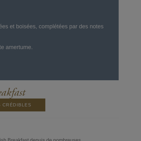
es et boisées, complétées par des notes
ète amertume.
akfast
S CRÉDIBLES
ish Breakfast depuis de nombreuses