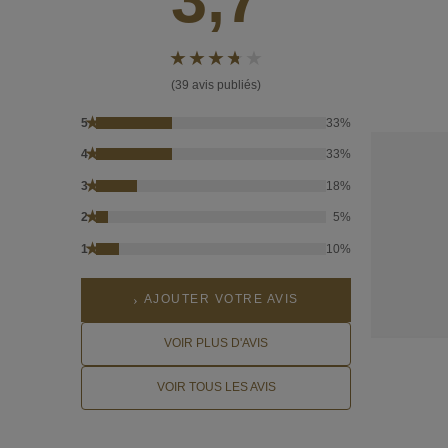
(39 avis publiés)
★
5
33%
★
4
33%
★
3
18%
★
2
5%
★
1
10%
AJOUTER VOTRE AVIS
VOIR PLUS D'AVIS
VOIR TOUS LES AVIS