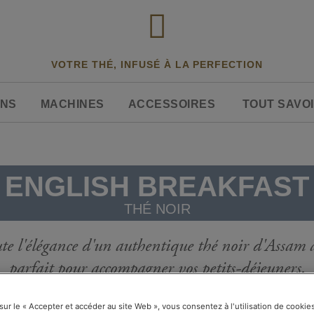
VOTRE THÉ, INFUSÉ À LA PERFECTION
ONS
MACHINES
ACCESSOIRES
TOUT SAVOI
ENGLISH BREAKFAST
THÉ NOIR
ute l'élégance d'un authentique thé noir d'Assam à
parfait pour accompagner vos petits-déjeuners.
 sur le « Accepter et accéder au site Web », vous consentez à l'utilisation de cooki