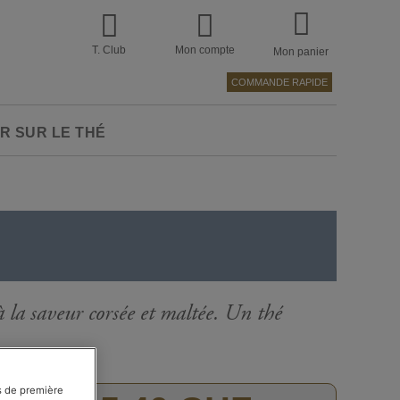
T. Club
Mon compte
Mon panier
COMMANDE RAPIDE
R SUR LE THÉ
 la saveur corsée et maltée. Un thé
Passer
es de première