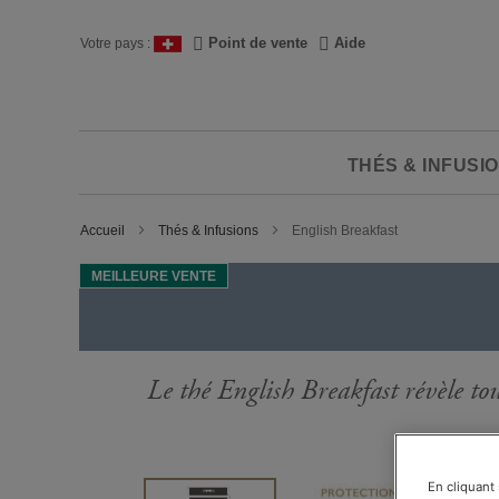
Skip
to
Langue
Point de vente
Aide
Votre pays :
Content
THÉS & INFUSI
Accueil
Thés & Infusions
English Breakfast
MEILLEURE VENTE
Le thé English Breakfast révèle to
Passer
En cliquant