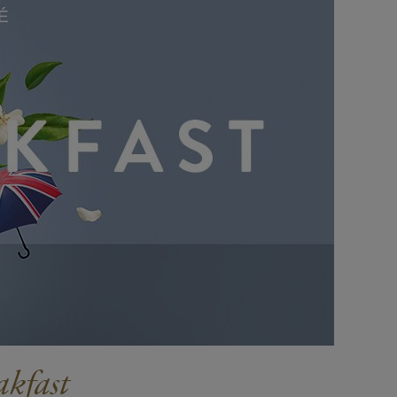
É
akfast