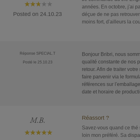
années. En octobre, j'ai 
60%
Posted on
24.10.23
déçue de ne pas retrouver 
moins fort, d'ailleurs la co
Réponse SPECIAL.T
Bonjour Bribri, nous somme
qualité constante de nos p
Posté le 25.10.23
retour. Afin de traiter vot
faire parvenir via le formul
références sur l'emballag
date et horaire de product
Réassort ?
M.B.
Savez-vous quand ce thé s
loin mon préféré. Sa dispar
100%