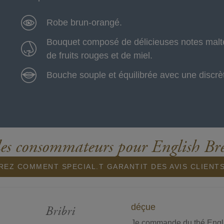
Robe brun-orangé.
Bouquet composé de délicieuses notes malté
de fruits rouges et de miel.
Bouche souple et équilibrée avec une discr
des consommateurs pour English Bre
EZ COMMENT SPECIAL.T GARANTIT DES AVIS CLIENT
déçue
Bribri
Je commande du thé Engl