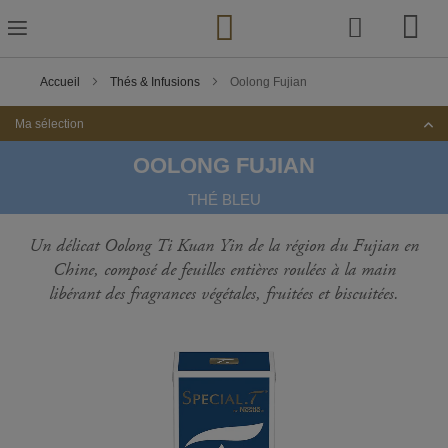
Skip
to
Content
Accueil
Thés & Infusions
Oolong Fujian
Ma sélection
OOLONG FUJIAN
THÉ BLEU
Un délicat Oolong Ti Kuan Yin de la région du Fujian en
Chine, composé de feuilles entières roulées à la main
libérant des fragrances végétales, fruitées et biscuitées.
Passer
à
la
fin
de
la