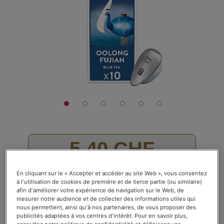
galerie
d’images
5,40 CHF
La boîte de 10 capsules
En cliquant sur le « Accepter et accéder au site Web », vous consentez
Rating:
à l'utilisation de cookies de première et de tierce partie (ou similaire)
Voir les avis (
38
)
afin d'améliorer votre expérience de navigation sur le Web, de
70
100
% of
En stock
mesurer notre audience et de collecter des informations utiles qui
nous permettent, ainsi qu'à nos partenaires, de vous proposer des
publicités adaptées à vos centres d'intérêt. Pour en savoir plus,