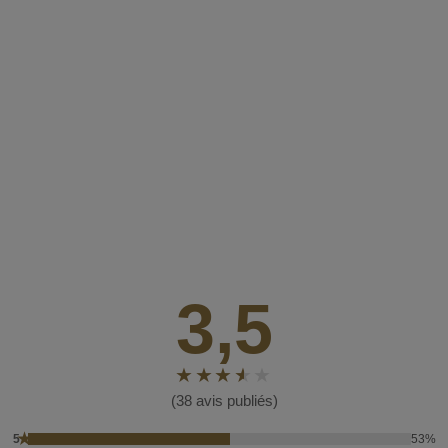
3,5
(38 avis publiés)
★
5
53%