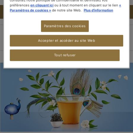
consultez notre politique de confidentialité et définissez vos
préférences
en cliquant ici
ou à tout moment en cliquant sur le lien
«
Paramètres de cookies »
de notre site Web.
Plus d'information
AJOUTER AU PANIER
Paramètres des cookies
Paiement 100%
Livraison dans les 3
Livraison offerte dès
Accepter et accéder au site Web
sécurisé
jours
15 boîtes de thé
Tout refuser