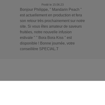
Posté le 15.06.23
Bonjour Philippe, " Mandarin Peach "
est actuellement en production et fera
son retour très prochainement sur notre
site. Si vous êtes amateur de saveurs
fruitées, notre nouvelle infusion
estivale " " Bora Bora Kiss " est
disponible ! Bonne journée, votre
conseillère SPECIAL.T