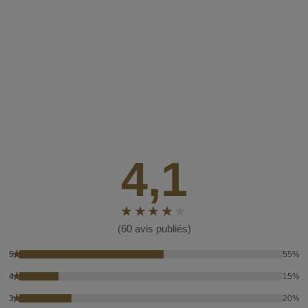
4,1
(60 avis publiés)
★
5
55%
★
4
15%
★
3
20%