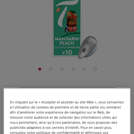
la
galerie
d’images
5,40 CHF
En cliquant sur le « Accepter et accéder au site Web », vous consentez
La boîte de 10 capsules
à l'utilisation de cookies de première et de tierce partie (ou similaire)
afin d'améliorer votre expérience de navigation sur le Web, de
Rating:
Voir les avis (
60
)
mesurer notre audience et de collecter des informations utiles qui
nous permettent, ainsi qu'à nos partenaires, de vous proposer des
82
100
% of
En stock
publicités adaptées à vos centres d'intérêt. Pour en savoir plus,
consultez notre politique de confidentialité et définissez vos