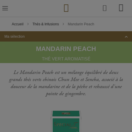
Skip
to
Content
Accueil
Thés & Infusions
Mandarin Peach
Ma sélection
MANDARIN PEACH
THÉ VERT AROMATISÉ
Le Mandarin Peach est un mélange équilibré de deux
grands thés verts chinois Chun Mee et Sencha, associé à la
douceur de la mandarine et de la pêche et rehaussé d'une
pointe de gingembre.
Passer
à
la
fin
de