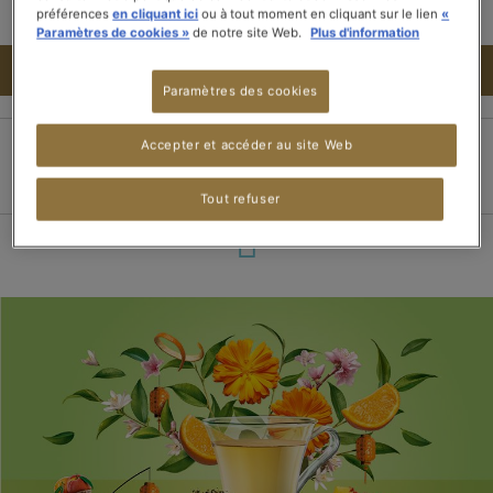
préférences
en cliquant ici
ou à tout moment en cliquant sur le lien
«
Paramètres de cookies »
de notre site Web.
Plus d'information
AJOUTER AU PANIER
Paramètres des cookies
Accepter et accéder au site Web
Paiement 100%
Livraison dans les 3
Livraison offerte dès
sécurisé
jours
15 boîtes de thé
Tout refuser