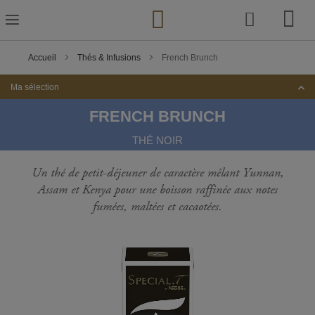
Skip
to
Content
Accueil
Thés & Infusions
French Brunch
Ma sélection
FRENCH BRUNCH
THÉ NOIR
Un thé de petit-déjeuner de caractère mêlant Yunnan,
Assam et Kenya pour une boisson raffinée aux notes
fumées, maltées et cacaotées.
Passer
à
la
fin
de
la