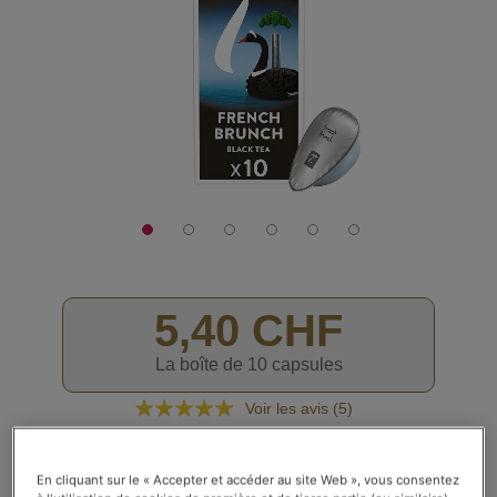
galerie
d’images
5,40 CHF
La boîte de 10 capsules
Rating:
Voir les avis (
5
)
100
100
% of
En stock
En cliquant sur le « Accepter et accéder au site Web », vous consentez