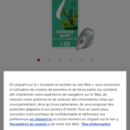
galerie
d’images
5,40 CHF
En cliquant sur le « Accepter et accéder au site Web », vous consentez
à l'utilisation de cookies de première et de tierce partie (ou similaire)
afin d'améliorer votre expérience de navigation sur le Web, de
La boîte de 10 capsules
mesurer notre audience et de collecter des informations utiles qui
nous permettent, ainsi qu'à nos partenaires, de vous proposer des
Rating:
Voir les avis (
97
)
publicités adaptées à vos centres d'intérêt. Pour en savoir plus,
89
100
% of
En stock
consultez notre politique de confidentialité et définissez vos
préférences
en cliquant ici
ou à tout moment en cliquant sur le lien
«
Paramètres de cookies »
de notre site Web.
Plus d'information