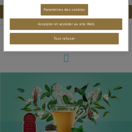
Paramètres des cookies
AJOUTER AU PANIER
Accepter et accéder au site Web
Tout refuser
Paiement 100%
Livraison dans les 3
Livraison offerte dès
sécurisé
jours
15 boîtes de thé