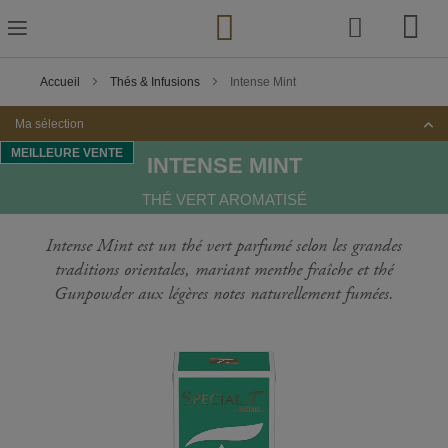
Skip
to
Content
Accueil
Thés & Infusions
Intense Mint
Ma sélection
MEILLEURE VENTE
INTENSE MINT
THÉ VERT AROMATISÉ
Intense Mint est un thé vert parfumé selon les grandes
traditions orientales, mariant menthe fraîche et thé
Gunpowder aux légères notes naturellement fumées.
Passer
à
la
fin
de
la