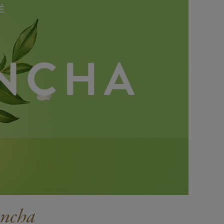
É
encha