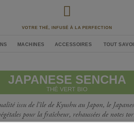
VOTRE THÉ, INFUSÉ À LA PERFECTION
ONS
MACHINES
ACCESSOIRES
TOUT SAVOI
JAPANESE SENCHA
THÉ VERT BIO
alité issu de l'île de Kyushu au Japon, le Japan
égétales pour la fraîcheur, rehaussées de notes tor