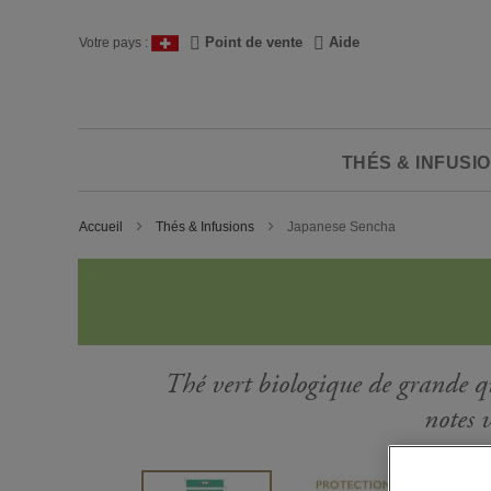
Skip
to
Langue
Point de vente
Aide
Votre pays :
Content
THÉS & INFUSI
Accueil
Thés & Infusions
Japanese Sencha
Thé vert biologique de grande qu
notes v
Passer