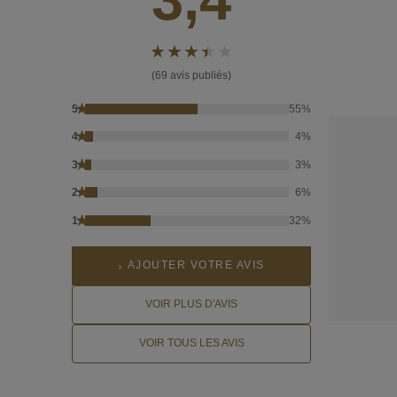
(69 avis publiés)
★
5
55%
★
4
4%
★
3
3%
★
2
6%
★
1
32%
AJOUTER VOTRE AVIS
VOIR PLUS D'AVIS
VOIR TOUS LES AVIS