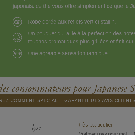
japonais, ce thé vous offre simplement ce que le J
Robe dorée aux reflets vert cristallin.
Un bouquet qui allie à la perfection des note
touches aromatiques plus grillées et finit su
Une agréable sensation tannique.
des consommateurs pour Japanese 
EZ COMMENT SPECIAL.T GARANTIT DES AVIS CLIENT
très particulier
lyse
Vraiment pas pour moi… Je 