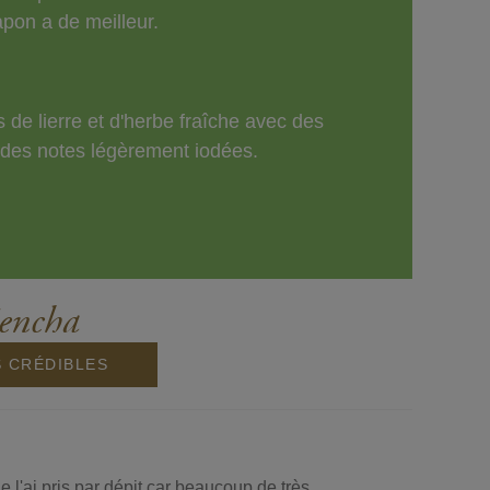
apon a de meilleur.
s de lierre et d'herbe fraîche avec des
r des notes légèrement iodées.
Sencha
S CRÉDIBLES
l'ai pris par dépit car beaucoup de très