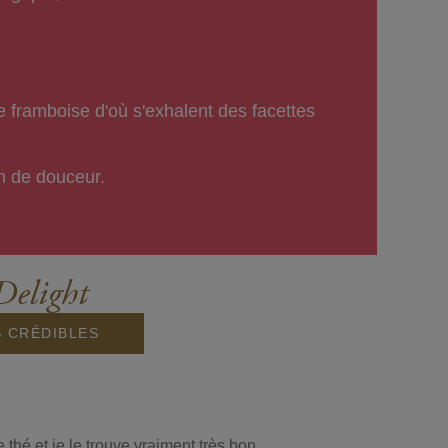
e framboise d'où s'exhalent des facettes
in de douceur.
Delight
S CRÉDIBLES
hé et je le trouve vraiment très bon.