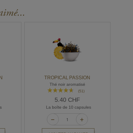
aimé...
N
TROPICAL PASSION
Thé noir aromatisé
Rating:
(51)
89%
5.40 CHF
s
La boîte de 10 capsules