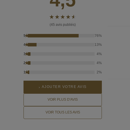
(45 avis publiés)
★
5
76%
★
4
13%
★
3
4%
★
2
4%
★
1
2%
AJOUTER VOTRE AVIS
VOIR PLUS D'AVIS
VOIR TOUS LES AVIS