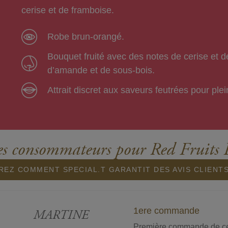
cerise et de framboise.
Robe brun-orangé.
Bouquet fruité avec des notes de cerise et d
d’amande et de sous-bois.
Attrait discret aux saveurs feutrées pour ple
es consommateurs pour Red Fruits 
EZ COMMENT SPECIAL.T GARANTIT DES AVIS CLIENT
1ere commande
MARTINE
Première commande de ce t