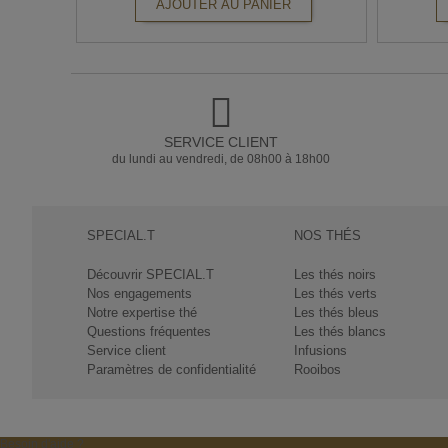
AJOUTER AU PANIER
SERVICE CLIENT
du lundi au vendredi, de 08h00 à 18h00
SPECIAL.T
NOS THÉS
Découvrir SPECIAL.T
Les thés noirs
Nos engagements
Les thés verts
Notre expertise thé
Les thés bleus
Questions fréquentes
Les thés blancs
Service client
Infusions
Paramètres de confidentialité
Rooibos
Besoin d'aide ?