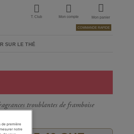
T. Club
Mon compte
Mon panier
COMMANDE RAPIDE
R SUR LE THÉ
agrances troublantes de framboise
es de première
e mesurer notre
Passer