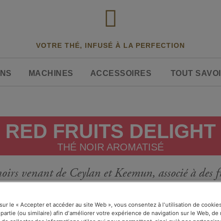
VOTRE THÉ, INFUSÉ À LA PERFECTION
ONS
MACHINES
ACCESSOIRES
TOUT SAVOI
RED FRUITS DELIGHT
THÉ NOIR AROMATISÉ
irs venant de Ceylan et Keemun, associé à des fr
et de cerise. Un thé gourmand de l'après-midi.
 sur le « Accepter et accéder au site Web », vous consentez à l'utilisation de cooki
 partie (ou similaire) afin d'améliorer votre expérience de navigation sur le Web, d