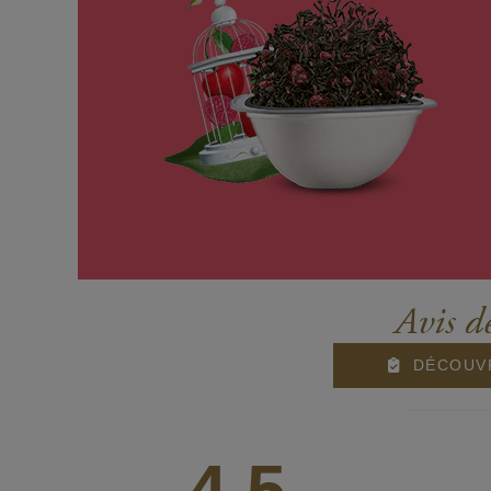
Avis d
DÉCOUVR
4,5