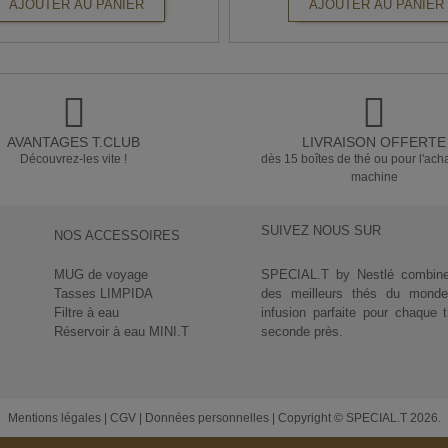
AJOUTER AU PANIER
AJOUTER AU PANIER
AVANTAGES T.CLUB
LIVRAISON OFFERTE
Découvrez-les vite !
dès 15 boîtes de thé ou pour l'ach
machine
SUIVEZ NOUS SUR
NOS ACCESSOIRES
MUG de voyage
SPECIAL.T by Nestlé combine l
Tasses LIMPIDA
des meilleurs thés du monde 
Filtre à eau
infusion parfaite pour chaque 
Réservoir à eau MINI.T
seconde près.
Mentions légales
|
CGV
|
Données personnelles
|
Copyright © SPECIAL.T 2026.