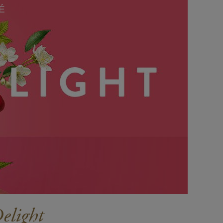
É
elight