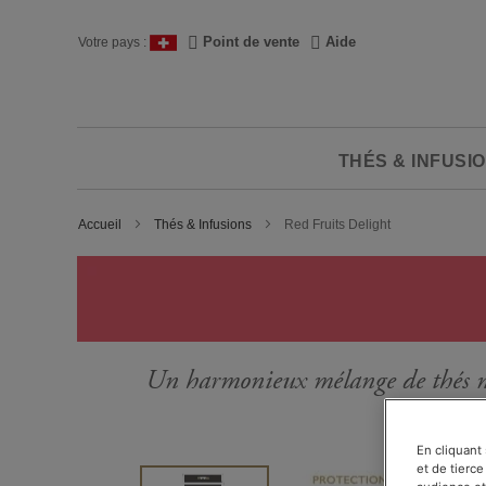
Skip
to
Langue
Point de vente
Aide
Votre pays :
Content
THÉS & INFUSI
Accueil
Thés & Infusions
Red Fruits Delight
Un harmonieux mélange de thés no
En cliquant
et de tierce
Passer