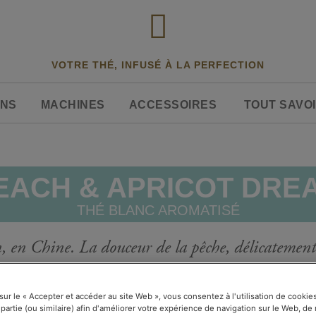
VOTRE THÉ, INFUSÉ À LA PERFECTION
ONS
MACHINES
ACCESSOIRES
TOUT SAVOI
EACH & APRICOT DRE
THÉ BLANC AROMATISÉ
, en Chine. La douceur de la pêche, délicatement 
ra rêver plus d'un(e). Un thé blanc fruité et délic
 sur le « Accepter et accéder au site Web », vous consentez à l'utilisation de cooki
 partie (ou similaire) afin d'améliorer votre expérience de navigation sur le Web, d