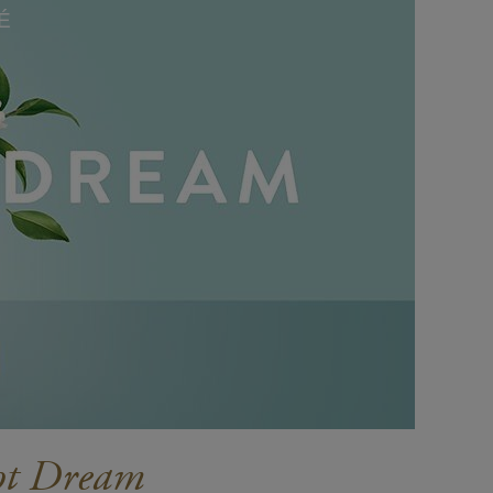
É
cot Dream