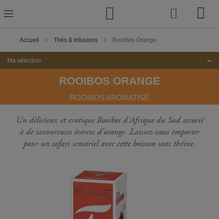
Skip
to
Content
Accueil
Thés & Infusions
Rooibos Orange
Ma sélection
ROOIBOS ORANGE
ROOIBOS AROMATISÉ
Un délicieux et exotique Rooibos d'Afrique du Sud associé
à de savoureuses écorces d'orange. Laissez-vous emporter
pour un safari sensoriel avec cette boisson sans théine.
Passer
à
la
fin
de
la