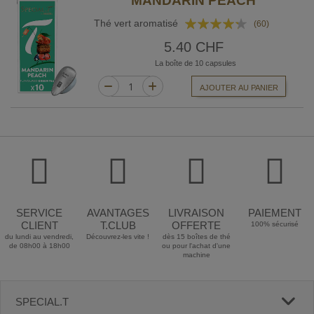
MANDARIN PEACH
Rating:
Thé vert aromatisé
(60)
82%
5.40 CHF
La boîte de 10 capsules
AJOUTER AU PANIER
SERVICE
AVANTAGES
LIVRAISON
PAIEMENT
CLIENT
T.CLUB
OFFERTE
100% sécurisé
du lundi au vendredi,
Découvrez-les vite !
dès 15 boîtes de thé
de 08h00 à 18h00
ou pour l'achat d'une
machine
SPECIAL.T