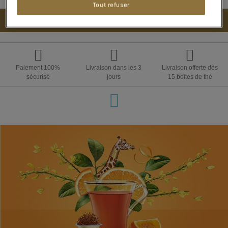
Tout refuser
AJOUTER AU PANIER
Paiement 100%
Livraison dans les 3
Livraison offerte dès
sécurisé
jours
15 boîtes de thé