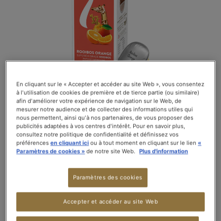
galerie
d’images
En cliquant sur le « Accepter et accéder au site Web », vous consentez
à l'utilisation de cookies de première et de tierce partie (ou similaire)
afin d'améliorer votre expérience de navigation sur le Web, de
mesurer notre audience et de collecter des informations utiles qui
nous permettent, ainsi qu'à nos partenaires, de vous proposer des
publicités adaptées à vos centres d'intérêt. Pour en savoir plus,
consultez notre politique de confidentialité et définissez vos
5,40 CHF
préférences
en cliquant ici
ou à tout moment en cliquant sur le lien
«
Paramètres de cookies »
de notre site Web.
Plus d'information
La boîte de 10 capsules
Paramètres des cookies
Soyez le premier à commenter ce produit
En stock
Accepter et accéder au site Web