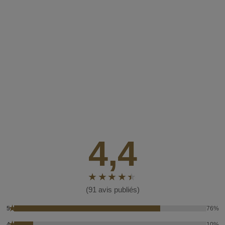
4,4
(91 avis publiés)
★
5
76%
★
4
10%