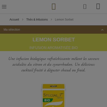
Skip
to
Content
Accueil
Thés & Infusions
Lemon Sorbet
Ma sélection
LEMON SORBET
INFUSION AROMATISÉE BIO
Une infusion biologique rafraîchissante mêlant les saveurs
acidulées du citron et du cynorrhodon. Un délicieux
cocktail fruité à déguster chaud ou froid.
Passer
à
la
fin
de
la