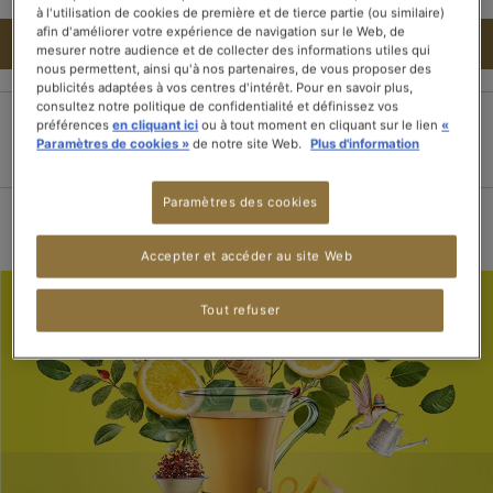
à l'utilisation de cookies de première et de tierce partie (ou similaire)
afin d'améliorer votre expérience de navigation sur le Web, de
AJOUTER AU PANIER
mesurer notre audience et de collecter des informations utiles qui
nous permettent, ainsi qu'à nos partenaires, de vous proposer des
publicités adaptées à vos centres d'intérêt. Pour en savoir plus,
consultez notre politique de confidentialité et définissez vos
préférences
en cliquant ici
ou à tout moment en cliquant sur le lien
«
Paramètres de cookies »
de notre site Web.
Plus d'information
Paiement 100%
Livraison dans les 3
Livraison offerte dès
sécurisé
jours
15 boîtes de thé
Paramètres des cookies
Accepter et accéder au site Web
Tout refuser