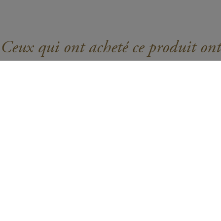
Ceux qui ont acheté ce produit ont
aussi aimé...
MANDARIN PEACH
Rating:
Thé vert aromatisé
(60)
82%
5.40 CHF
La boîte de 10 capsules
AJOUTER AU PANIER
PINK PAMPLEMOUSSE