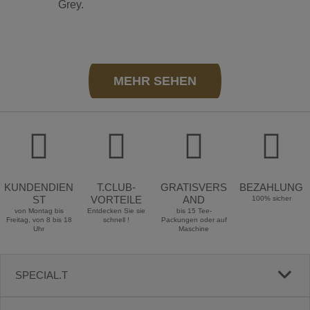
Grey.
MEHR SEHEN
KUNDENDIEN
T.CLUB-
GRATISVERS
BEZAHLUNG
ST
VORTEILE
AND
100% sicher
von Montag bis
Entdecken Sie sie
bis 15 Tee-
Freitag, von 8 bis 18
schnell !
Packungen oder auf
Uhr
Maschine
SPECIAL.T