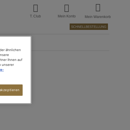
T. Club
Mein Konto
Mein Warenkorb
SCHNELLBESTELLUNG
BER TEE
der ähnlichen
unsere
tner Ihnen auf
n unserer
ie-
akzeptieren