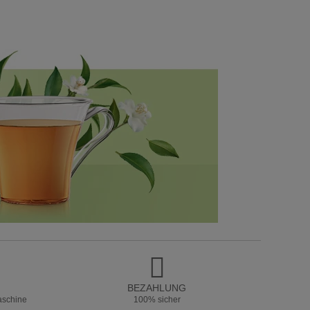
BEZAHLUNG
aschine
100% sicher