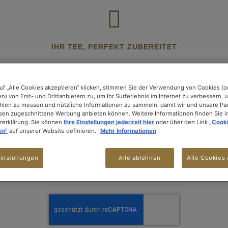
IHR TEE, PERFEKT ZUBEREITET
DIE MASCHINE
DIE ACCESSOIRES
MEHR Ü
uf „Alle Cookies akzeptieren“ klicken, stimmen Sie der Verwendung von Cookies (o
n) von Erst- und Drittanbietern zu, um Ihr Surferlebnis im Internet zu verbessern, 
Passwort vergessen?
len zu messen und nützliche Informationen zu sammeln, damit wir und unsere Par
ssen zugeschnittene Werbung anbieten können. Weitere Informationen finden Sie i
zerklärung. Sie können
Ihre Einstellungen jederzeit hier
oder über den Link
„Cook
en“
auf unserer Website definieren.
Mehr Informationen
ie Ihre e-Mail-Adresse ein um einen Kennwort zurücksetzen-Link zu erhalten.
instellungen
Alle ablehnen
Alle Cookies 