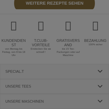
WEITERE REZEPTE SEHEN
KUNDENDIEN
T.CLUB-
GRATISVERS
BEZAHLUNG
ST
VORTEILE
AND
100% sicher
von Montag bis
Entdecken Sie sie
bis 15 Tee-
Freitag, von 8 bis 18
schnell !
Packungen oder auf
Uhr
Maschine
SPECIAL.T
UNSERE TEES
UNSERE MASCHINEN