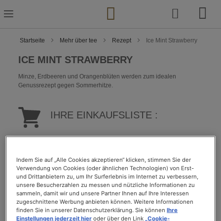
Zum
Inhalt
springen
Startseite
Mehr über tee
Rezept
Ice Mint Strawberry
ICE MINT STRAWBERRY
Minze, Erdbeeren und Orangenblüten werden zum idealen
Genussrezept gegen Sommerhitze.
IHRE EINKAUFSLISTE :
2 Kapseln "Ice Mint" (aromatisierter Bio-Tee)
5 schöne Erdbeeren
Indem Sie auf „Alle Cookies akzeptieren“ klicken, stimmen Sie der
5 Minzblätter
Verwendung von Cookies (oder ähnlichen Technologien) von Erst-
5 Tropfen Orangenblütenwasser
und Drittanbietern zu, um Ihr Surferlebnis im Internet zu verbessern,
15 Eiswürfel*
unsere Besucherzahlen zu messen und nützliche Informationen zu
sammeln, damit wir und unsere Partner Ihnen auf Ihre Interessen
zugeschnittene Werbung anbieten können. Weitere Informationen
VORBEREITUNG :
finden Sie in unserer Datenschutzerklärung. Sie können
Ihre
Einstellungen jederzeit hier
oder über den Link
„Cookie-