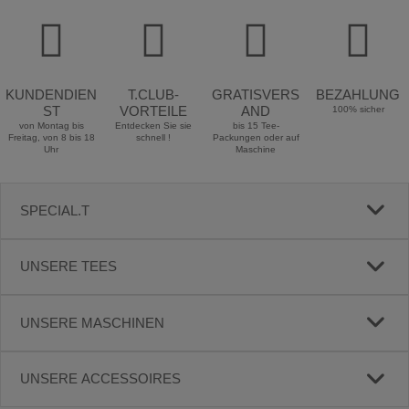
KUNDENDIEN
T.CLUB-
GRATISVERS
BEZAHLUNG
ST
VORTEILE
AND
100% sicher
von Montag bis
Entdecken Sie sie
bis 15 Tee-
Freitag, von 8 bis 18
schnell !
Packungen oder auf
Uhr
Maschine
SPECIAL.T
UNSERE TEES
UNSERE MASCHINEN
UNSERE ACCESSOIRES