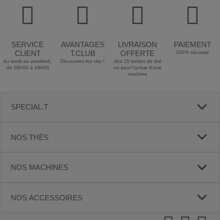
SERVICE
AVANTAGES
LIVRAISON
PAIEMENT
CLIENT
T.CLUB
OFFERTE
100% sécurisé
du lundi au vendredi,
Découvrez-les vite !
dès 15 boîtes de thé
de 08h00 à 18h00
ou pour l'achat d'une
machine
SPECIAL.T
NOS THÉS
NOS MACHINES
NOS ACCESSOIRES