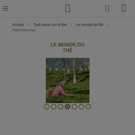
Skip
to
Content
Accueil
Tout savoir sur le thé
Le monde du thé
Petit Déjeuner
LE MONDE DU
THÉ