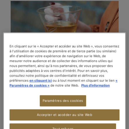
En cliquant sur le « Accepter et accéder au site Web », vous consentez
à l'utilisation de cookies de première et de tierce partie (ou similaire)
afin d'améliorer votre expérience de navigation sur le Web, de
mesurer notre audience et de collecter des informations utiles qui
nous permettent, ainsi qu'à nos partenaires, de vous proposer des
publicités adaptées à vos centres d'intérêt. Pour en savoir plus,
consultez notre politique de confidentialité et définissez vos
préférences
en cliquant ici
ou à tout moment en cliquant sur le lien
«
Paramètres de cookies »
de notre site Web.
Plus d'information
3 BONNES RAISONS DE BOIRE DU
THÉ AU PETIT-DÉJEUNER
Paramètres des cookies
Accepter et accéder au site Web
Que ce soit pour s'hydrater, avoir une source
d'antioxydants ou encore pour se donner un coup
Tout refuser