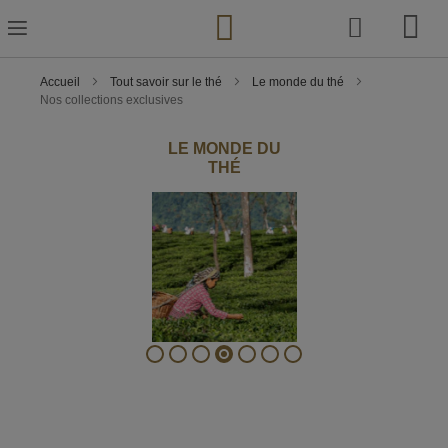
Skip
to
Content
Accueil
Tout savoir sur le thé
Le monde du thé
Nos collections exclusives
LE MONDE DU
THÉ