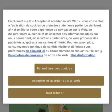
NOS COLLECTIONS EXCLUSIVES
En cliquant sur le « Accepter et accéder au site Web », vous consentez
Par pure gourmandise ou pour prendre soin de
à l'utilisation de cookies de première et de tierce partie (ou similaire)
soi, découvrez nos collections exclusives autour
afin d'améliorer votre expérience de navigation sur le Web, de
du Bio, du Bien-être et des mélanges
mesurer notre audience et de collecter des informations utiles qui
nous permettent, ainsi qu'à nos partenaires, de vous proposer des
emblématiques de la Maison de thé KUSMI
publicités adaptées à vos centres d'intérêt. Pour en savoir plus,
TEA.
consultez notre politique de confidentialité et définissez vos
préférences
en cliquant ici
ou à tout moment en cliquant sur le lien
«
Paramètres de cookies »
de notre site Web.
Plus d'information
Collection BIO
Paramètres des cookies
Accepter et accéder au site Web
Tout refuser