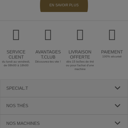
EN SAVOIR PLUS
SERVICE
AVANTAGES
LIVRAISON
PAIEMENT
CLIENT
T.CLUB
OFFERTE
100% sécurisé
du lundi au vendredi,
Découvrez-les vite !
dès 15 boîtes de thé
de 08h00 à 18h00
ou pour l'achat d'une
machine
SPECIAL.T
NOS THÉS
NOS MACHINES