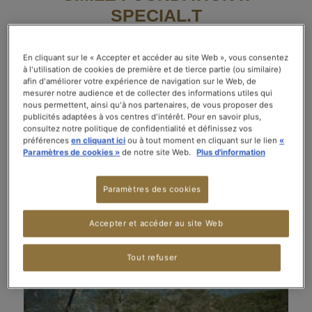
SPECIAL.T
En cliquant sur le « Accepter et accéder au site Web », vous consentez
DARJEELING, RÉGION FAITIÈRE DU
à l'utilisation de cookies de première et de tierce partie (ou similaire)
afin d'améliorer votre expérience de navigation sur le Web, de
THÉ
mesurer notre audience et de collecter des informations utiles qui
nous permettent, ainsi qu'à nos partenaires, de vous proposer des
publicités adaptées à vos centres d'intérêt. Pour en savoir plus,
Depuis 2019, SPECIAL.T collabore avec l’association SMILE sur des
consultez notre politique de confidentialité et définissez vos
projets d’éducation dans le Darjeeling afin de soutenir les
préférences
en cliquant ici
ou à tout moment en cliquant sur le lien
«
communautés cultivant notre thé.
Paramètres de cookies »
de notre site Web.
Plus d'information
Situé au nord de l’Inde, aux contreforts de l’Himalaya, la région est
mondialement connue pour la qualité de son thé noir. Avec plus de 80
jardins, c’est toute l’économie locale qui est centrée autour du thé.
Paramètres des cookies
Accepter et accéder au site Web
Tout refuser