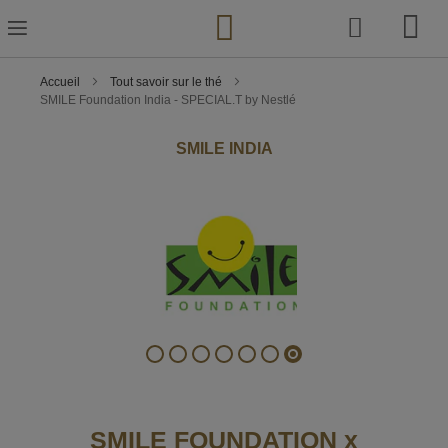
Skip
to
Content
Accueil
Tout savoir sur le thé
SMILE Foundation India - SPECIAL.T by Nestlé
SMILE INDIA
SMILE FOUNDATION x