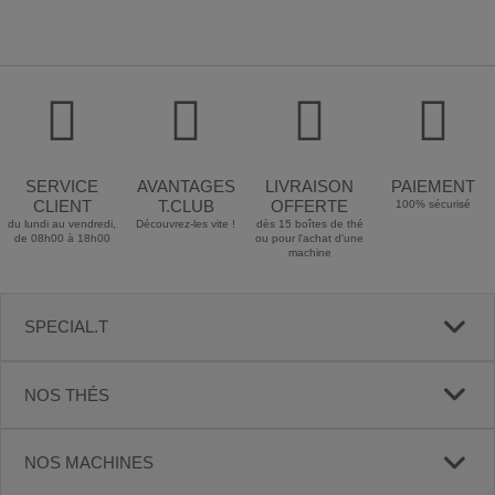
SERVICE
AVANTAGES
LIVRAISON
PAIEMENT
CLIENT
T.CLUB
OFFERTE
100% sécurisé
du lundi au vendredi,
Découvrez-les vite !
dès 15 boîtes de thé
de 08h00 à 18h00
ou pour l'achat d'une
machine
SPECIAL.T
NOS THÉS
NOS MACHINES