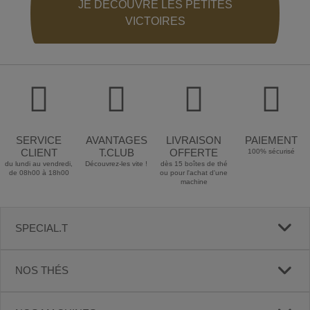
JE DECOUVRE LES PETITES
VICTOIRES
SERVICE
AVANTAGES
LIVRAISON
PAIEMENT
CLIENT
T.CLUB
OFFERTE
100% sécurisé
du lundi au vendredi,
Découvrez-les vite !
dès 15 boîtes de thé
de 08h00 à 18h00
ou pour l'achat d'une
machine
SPECIAL.T
NOS THÉS