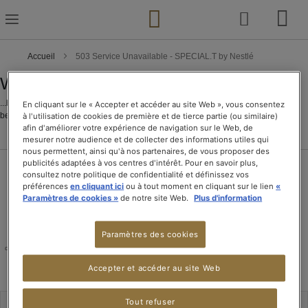
Skip
to
Content
Accueil
503 Service Unavailable - SPECIAL.T by Nestlé
We're Offline...
...but only for just a bit. We're working to make the Magento Enterprise Demo a
En cliquant sur le « Accepter et accéder au site Web », vous consentez
better place for you!
à l'utilisation de cookies de première et de tierce partie (ou similaire)
afin d'améliorer votre expérience de navigation sur le Web, de
mesurer notre audience et de collecter des informations utiles qui
nous permettent, ainsi qu'à nos partenaires, de vous proposer des
publicités adaptées à vos centres d'intérêt. Pour en savoir plus,
consultez notre politique de confidentialité et définissez vos
préférences
en cliquant ici
ou à tout moment en cliquant sur le lien
«
Paramètres de cookies »
de notre site Web.
Plus d'information
SERVICE
AVANTAGES
LIVRAISON
PAIEMENT
Paramètres des cookies
CLIENT
T.CLUB
OFFERTE
100% sécurisé
du lundi au vendredi,
Découvrez-les vite !
dès 15 boîtes de thé
de 08h00 à 18h00
ou pour l'achat d'une
machine
Accepter et accéder au site Web
Tout refuser