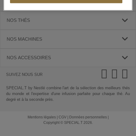
SPECIAL.T
NOS THÉS
NOS MACHINES
NOS ACCESSOIRES
SUIVEZ NOUS SUR
SPECIAL.T by Nestlé combine l'art de la sélection des meilleurs thés
du monde et l'expertise d'une infusion parfaite pour chaque thé. Au
degré et à la seconde près.
Mentions légales
|
CGV
|
Données personnelles
|
Copyright © SPECIAL.T 2026.