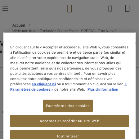
Skip
to
Content
Accueil
Welcome to our Exclusive Online Store - SPECIAL.T by Nestlé
Welcome to our Exclusive Online Store
En cliquant sur le « Accepter et accéder au site Web », vous consentez
If you are a registered member, please
sign in here
.
à l'utilisation de cookies de première et de tierce partie (ou similaire)
afin d'améliorer votre expérience de navigation sur le Web, de
mesurer notre audience et de collecter des informations utiles qui
nous permettent, ainsi qu'à nos partenaires, de vous proposer des
publicités adaptées à vos centres d'intérêt. Pour en savoir plus,
consultez notre politique de confidentialité et définissez vos
préférences
en cliquant ici
ou à tout moment en cliquant sur le lien
«
Paramètres de cookies »
de notre site Web.
Plus d'information
SERVICE
AVANTAGES
LIVRAISON
PAIEMENT
Paramètres des cookies
CLIENT
T.CLUB
OFFERTE
100% sécurisé
du lundi au vendredi,
Découvrez-les vite !
dès 15 boîtes de thé
de 08h00 à 18h00
ou pour l'achat d'une
machine
Accepter et accéder au site Web
Tout refuser