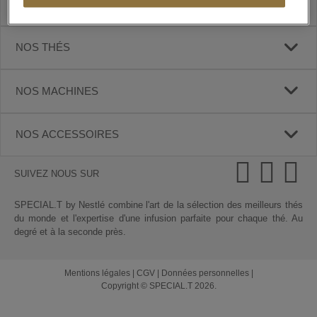
SPECIAL.T
NOS THÉS
NOS MACHINES
NOS ACCESSOIRES
SUIVEZ NOUS SUR
SPECIAL.T by Nestlé combine l'art de la sélection des meilleurs thés
du monde et l'expertise d'une infusion parfaite pour chaque thé. Au
degré et à la seconde près.
Mentions légales
|
CGV
|
Données personnelles
|
Copyright © SPECIAL.T 2026.