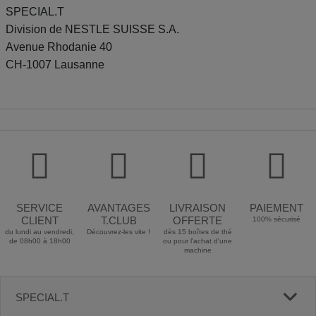
SPECIAL.T
Division de NESTLE SUISSE S.A.
Avenue Rhodanie 40
CH-1007 Lausanne
SERVICE
AVANTAGES
LIVRAISON
PAIEMENT
CLIENT
T.CLUB
OFFERTE
100% sécurisé
du lundi au vendredi,
Découvrez-les vite !
dès 15 boîtes de thé
de 08h00 à 18h00
ou pour l'achat d'une
machine
SPECIAL.T