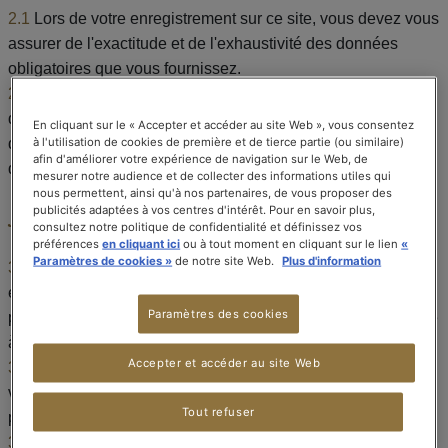
2.1
Lors de votre enregistrement sur ce site, vous devez vous
assurer de l'exactitude et de l'exhaustivité des données
obligatoires que vous fournissez.
2.2
Veuillez informer SPECIAL.T de tout changement
d'adresse et autres modifications en remettant à jour vos
En cliquant sur le « Accepter et accéder au site Web », vous consentez
à l'utilisation de cookies de première et de tierce partie (ou similaire)
données personnelles sur le présent site dans les meilleurs
afin d'améliorer votre expérience de navigation sur le Web, de
délais.
mesurer notre audience et de collecter des informations utiles qui
nous permettent, ainsi qu'à nos partenaires, de vous proposer des
3. Mot de passe
publicités adaptées à vos centres d'intérêt. Pour en savoir plus,
consultez notre politique de confidentialité et définissez vos
préférences
en cliquant ici
ou à tout moment en cliquant sur le lien
«
Paramètres de cookies »
de notre site Web.
Plus d'information
3.1
Vous devez choisir un mot de passe lors de votre
enregistrement en vue d'utiliser le présent site. Ce mot de
Paramètres des cookies
passe est strictement confidentiel et ne doit pas être divulgué
à des tiers.
Accepter et accéder au site Web
3.2
Vous assumez l'entière responsabilité de l'utilisation de
votre mot de passe et de toutes les commandes qui sont
Tout refuser
passées, même à votre insu, en utilisant ce mot de passe.
3.3
Si vous savez ou suspectez qu'un tiers connaît ou utilise