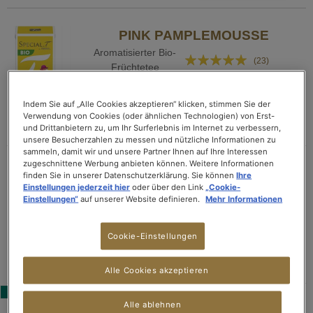
PINK PAMPLEMOUSSE
Aromatisierter Bio-
Bewertung:
(23)
Früchtetee
95%
CHF 5.40
Packung mit 10 Kapseln
Indem Sie auf „Alle Cookies akzeptieren“ klicken, stimmen Sie der
Verwendung von Cookies (oder ähnlichen Technologien) von Erst-
IN DEN WARENKORB
und Drittanbietern zu, um Ihr Surferlebnis im Internet zu verbessern,
unsere Besucherzahlen zu messen und nützliche Informationen zu
sammeln, damit wir und unsere Partner Ihnen auf Ihre Interessen
zugeschnittene Werbung anbieten können. Weitere Informationen
PEACH & APRICOT DREAM
finden Sie in unserer Datenschutzerklärung. Sie können
Ihre
Einstellungen jederzeit hier
oder über den Link
„Cookie-
Aromatisierter Weißer
Bewertung:
(2)
Einstellungen“
auf unserer Website definieren.
Mehr Informationen
Tee
60%
CHF 5.40
Cookie-Einstellungen
Packung mit 10 Kapseln
IN DEN WARENKORB
Alle Cookies akzeptieren
BESTSELLER
Alle ablehnen
INTENSE MINT