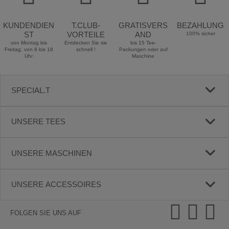
KUNDENDIEN
T.CLUB-
GRATISVERS
BEZAHLUNG
ST
VORTEILE
AND
100% sicher
von Montag bis
Entdecken Sie sie
bis 15 Tee-
Freitag, von 8 bis 18
schnell !
Packungen oder auf
Uhr
Maschine
SPECIAL.T
UNSERE TEES
UNSERE MASCHINEN
UNSERE ACCESSOIRES
FOLGEN SIE UNS AUF