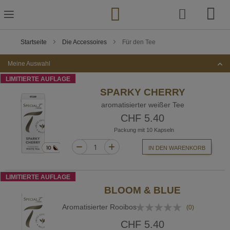
Zum
Inhalt
springen
Startseite
Die Accessoires
Für den Tee
Meine Auswahl
LIMITIERTE AUFLAGE
SPARKY CHERRY
Die Kollektion für ein
aromatisierter weißer Tee
CHF 5.40
ultimatives Erlebnis
Packung mit 10 Kapseln
IN DEN WARENKORB
LIMITIERTE AUFLAGE
BLOOM & BLUE
Bewertung:
Aromatisierter Rooibos
(0)
0%
CHF 5.40