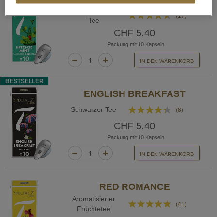
Aromatisierter Grüner
Bewertung:
(17)
Tee
87%
CHF 5.40
Packung mit 10 Kapseln
IN DEN WARENKORB
BESTSELLER
ENGLISH BREAKFAST
Bewertung:
Schwarzer Tee
(8)
83%
CHF 5.40
Packung mit 10 Kapseln
IN DEN WARENKORB
RED ROMANCE
Aromatisierter
Bewertung:
(41)
Früchtetee
99%