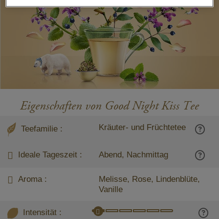
Eigenschaften von Good Night Kiss Tee
Kräuter- und Früchtetee
Teefamilie :
Ideale Tageszeit :
Abend, Nachmittag
Aroma :
Melisse, Rose, Lindenblüte,
Vanille
Intensität :