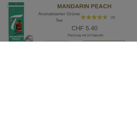
MANDARIN PEACH
Aromatisierter Grüner
Bewertung:
(9)
Tee
87%
CHF 5.40
Packung mit 10 Kapseln
IN DEN WARENKORB
AFTER MEAL
Aromatisierter Bio
Bewertung:
(3)
Wellness Kräutertee
93%
CHF 5.40
Packung mit 10 Kapseln
IN DEN WARENKORB