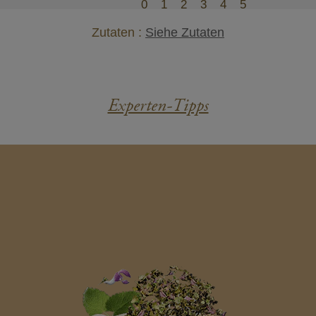
0
1
2
3
4
5
Zutaten :
Siehe Zutaten
Experten-Tipps