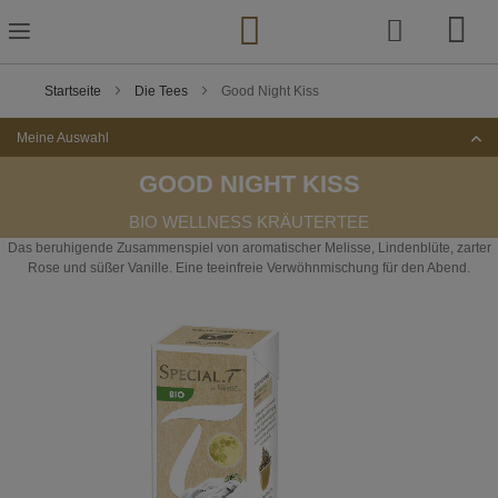
Zum
Inhalt
springen
Startseite
Die Tees
Good Night Kiss
Meine Auswahl
GOOD NIGHT KISS
BIO WELLNESS KRÄUTERTEE
Das beruhigende Zusammenspiel von aromatischer Melisse, Lindenblüte, zarter
Rose und süßer Vanille. Eine teeinfreie Verwöhnmischung für den Abend.
Zum
Ende
der
Bildgalerie
springen