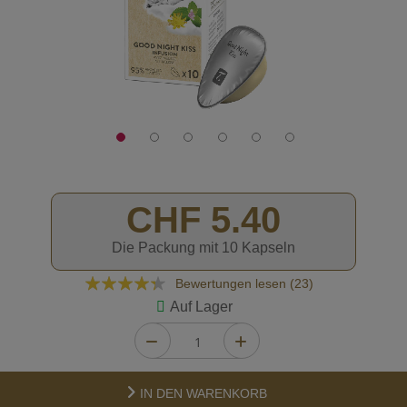
CHF 5.40
Die Packung mit 10 Kapseln
Bewertung:
Bewertungen lesen (
23
)
83
100
% of
Auf Lager
IN DEN WARENKORB