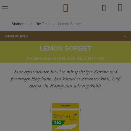
Zum
Inhalt
springen
Startseite
Die Tees
Lemon Sorbet
Meine Auswahl
LEMON SORBET
AROMATISIERTER BIO-FRÜCHTETEE
Eine erfrischender Bio-Tee mit spritziger Zitrone und
fruchtiger Hagebutte. Ein köstlicher Fruchtcocktail, heiß
ebenso ein Hochgenuss wie eisgekühlt.
Zum
Ende
der
Bildgalerie
springen