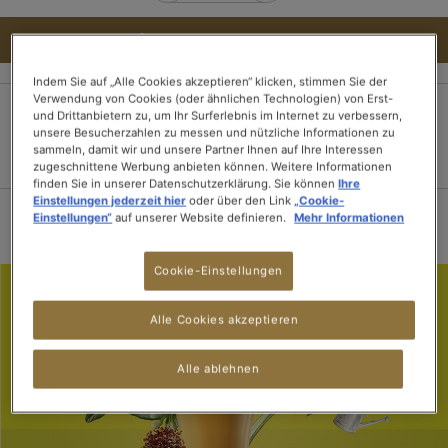
IN DEN WARENKORB
Indem Sie auf „Alle Cookies akzeptieren“ klicken, stimmen Sie der
Verwendung von Cookies (oder ähnlichen Technologien) von Erst-
und Drittanbietern zu, um Ihr Surferlebnis im Internet zu verbessern,
unsere Besucherzahlen zu messen und nützliche Informationen zu
100% sichere
Lieferung innerhalb
Kostenloser Versand
sammeln, damit wir und unsere Partner Ihnen auf Ihre Interessen
Zahlung
von 3 Tagen
ab 15 Tee-
zugeschnittene Werbung anbieten können. Weitere Informationen
Packungen
finden Sie in unserer Datenschutzerklärung. Sie können
Ihre
Einstellungen jederzeit hier
oder über den Link
„Cookie-
Einstellungen“
auf unserer Website definieren.
Mehr Informationen
Cookie-Einstellungen
Alle Cookies akzeptieren
Alle ablehnen