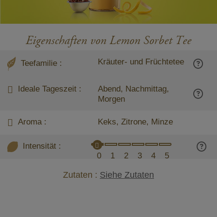
Eigenschaften von Lemon Sorbet Tee
Kräuter- und Früchtetee
Teefamilie :
Ideale Tageszeit :
Abend, Nachmittag,
Morgen
Aroma :
Keks, Zitrone, Minze
Intensität :
0
1
2
3
4
5
Zutaten :
Siehe Zutaten