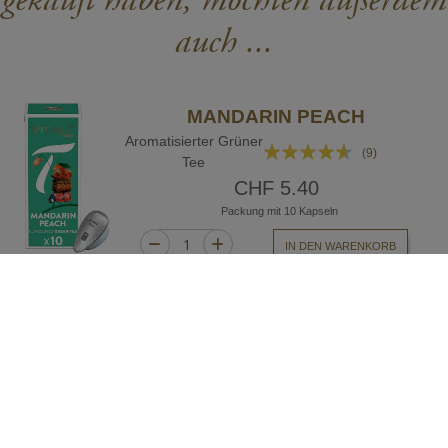
gekauft haben, mochten außerdem
auch ...
MANDARIN PEACH
Aromatisierter Grüner
Bewertung:
(9)
Tee
87%
CHF 5.40
Packung mit 10 Kapseln
IN DEN WARENKORB
LEMON & GINGER
Aromatisierter Grüner
Bewertung:
(18)
Tee
89%
CHF 5.40
Packung mit 10 Kapseln