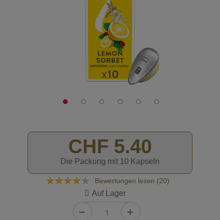
CHF 5.40
Die Packung mit 10 Kapseln
Bewertung:
Bewertungen lesen (
20
)
79
100
% of
Auf Lager