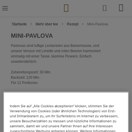
Zum
Inhalt
springen
Startseite
Mehr über tee
Rezept
Mini-Pavlova
MINI-PAVLOVA
Pavlovas sind luftige Leckereien aus Baisermasse, und
unsere Version mit Limette und roten Beeren harmoniert
einmalig mit einer Tasse Jasmine Flowers. Einfach
unwiderstehlich.
Zubereitungszeit: 30 Min.
Backzeit: 120 Min.
Für 12 Portionen
IHRE EINKAUFSLISTE :
Indem Sie auf „Alle Cookies akzeptieren“ klicken, stimmen Sie der
Verwendung von Cookies (oder ähnlichen Technologien) von Erst-
und Drittanbietern zu, um Ihr Surferlebnis im Internet zu verbessern,
2 Eiweiß
unsere Besucherzahlen zu messen und nützliche Informationen zu
60 g Streuzucker
sammeln, damit wir und unsere Partner Ihnen auf Ihre Interessen
60 g Puderzucker
zugeschnittene Werbung anbieten können. Weitere Informationen