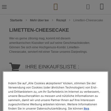
Zum
Inhalt
springen
Startseite
Mehr über tee
Rezept
Limetten-Cheesecake
LIMETTEN-CHEESECAKE
Wer es gerne zitronig mag, kommt mit diesem
amerikanischen Klassiker voll auf seine Geschmackskosten.
Gönnen Sie sich eine Hochgenuss-Kombi: Limetten-
Cheesecake, serviert mit einer Tasse unseres Darjeelings.
IHRE EINKAUFSLISTE :
25 Salzcracker (z. B. TUC), ca. 100 g
Indem Sie auf „Alle Cookies akzeptieren“ klicken, stimmen Sie der
2 Limetten
Verwendung von Cookies (oder ähnlichen Technologien) von Erst-
250 g Ricotta
und Drittanbietern zu, um Ihr Surferlebnis im Internet zu verbessern,
100 g Quark
unsere Besucherzahlen zu messen und nützliche Informationen zu
50 g Mehl
sammeln, damit wir und unsere Partner Ihnen auf Ihre Interessen
3 Eier, getrennt
zugeschnittene Werbung anbieten können. Weitere Informationen
90 g Butter
finden Sie in unserer Datenschutzerklärung. Sie können
Ihre