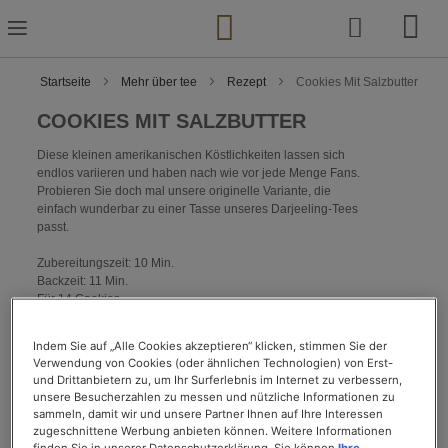
Zum
Inhalt
springen
Startseite
Mehr über tee
Rezept
Cookies Mit Salzbutter
COOKIES MIT SALZBUTTER
Diese kleinen amerikanischen Köstlichkeiten lassen sich
endlos variieren und haben nach wie vor jede Menge Fans.
Probieren Sie doch mal unsere originelle Variante, die
einfach wunderbar zu einer Tasse unseres Darjeeling-Tees
passt.
Zubereitungszeit: 10 Min.
Backzeit: 11 Min.
Für 14 Cookies
Indem Sie auf „Alle Cookies akzeptieren“ klicken, stimmen Sie der
IHRE EINKAUFSLISTE :
Verwendung von Cookies (oder ähnlichen Technologien) von Erst-
und Drittanbietern zu, um Ihr Surferlebnis im Internet zu verbessern,
unsere Besucherzahlen zu messen und nützliche Informationen zu
sammeln, damit wir und unsere Partner Ihnen auf Ihre Interessen
40 g Zartbitter-Schokolade (als Tafel)
zugeschnittene Werbung anbieten können. Weitere Informationen
80 g Zucker
finden Sie in unserer Datenschutzerklärung. Sie können
Ihre