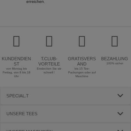
erreichen.
KUNDENDIEN
T.CLUB-
GRATISVERS
BEZAHLUNG
ST
VORTEILE
AND
100% sicher
von Montag bis
Entdecken Sie sie
bis 15 Tee-
Freitag, von 8 bis 18
schnell !
Packungen oder auf
Uhr
Maschine
SPECIAL.T
UNSERE TEES