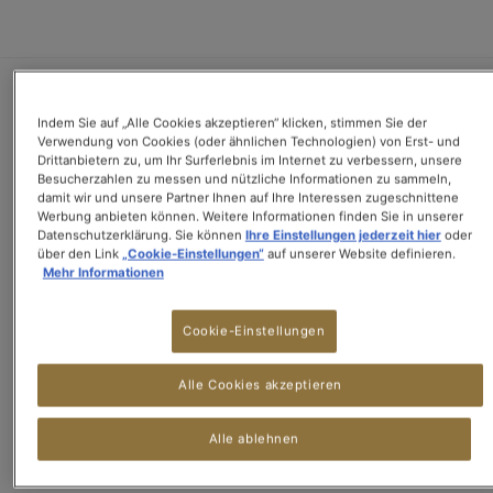
Indem Sie auf „Alle Cookies akzeptieren“ klicken, stimmen Sie der
OFT GESTELLTE
Verwendung von Cookies (oder ähnlichen Technologien) von Erst- und
FRAGEN
Drittanbietern zu, um Ihr Surferlebnis im Internet zu verbessern, unsere
Besucherzahlen zu messen und nützliche Informationen zu sammeln,
damit wir und unsere Partner Ihnen auf Ihre Interessen zugeschnittene
Meine Maschine
Werbung anbieten können. Weitere Informationen finden Sie in unserer
lässt sich nicht in
Datenschutzerklärung. Sie können
Ihre Einstellungen jederzeit hier
oder
Betrieb nehmen,
über den Link
„Cookie-Einstellungen“
auf unserer Website definieren.
was soll ich tun?
Mehr Informationen
Die LED „Reset
Cookie-Einstellungen
Filter“ leuchtet,
was soll ich tun?
Alle Cookies akzeptieren
Wie kann ich die
Tassenlänge
Alle ablehnen
personalisieren?