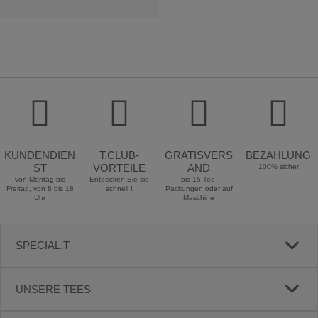
KUNDENDIEN
T.CLUB-
GRATISVERS
BEZAHLUNG
ST
VORTEILE
AND
100% sicher
von Montag bis
Entdecken Sie sie
bis 15 Tee-
Freitag, von 8 bis 18
schnell !
Packungen oder auf
Uhr
Maschine
SPECIAL.T
UNSERE TEES