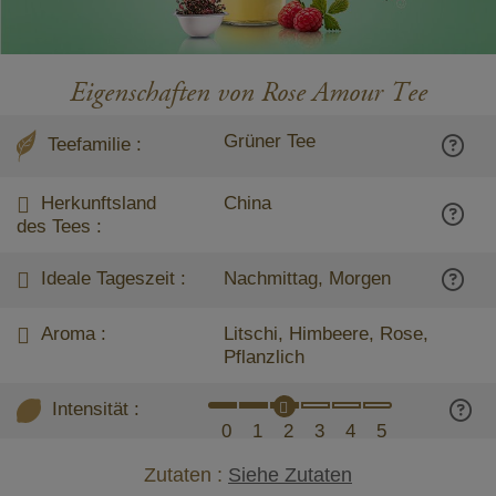
Eigenschaften von Rose Amour Tee
Grüner Tee
Teefamilie :
Herkunftsland
China
des Tees :
Ideale Tageszeit :
Nachmittag, Morgen
Aroma :
Litschi, Himbeere, Rose,
Pflanzlich
Intensität :
0
1
2
3
4
5
Zutaten :
Siehe Zutaten