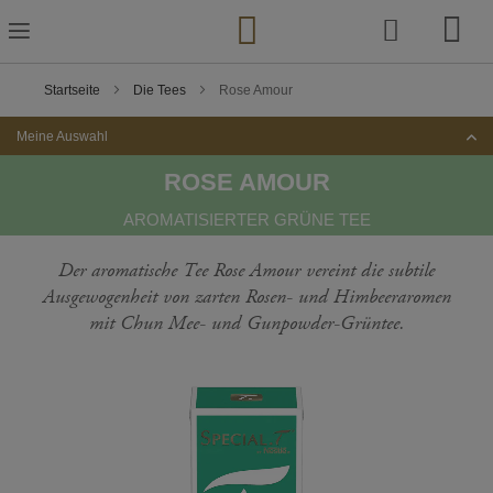
Zum
Inhalt
springen
Startseite
Die Tees
Rose Amour
Meine Auswahl
ROSE AMOUR
AROMATISIERTER GRÜNE TEE
Der aromatische Tee Rose Amour vereint die subtile
Ausgewogenheit von zarten Rosen- und Himbeeraromen
mit Chun Mee- und Gunpowder-Grüntee.
Zum
Ende
der
Bildgalerie
springen