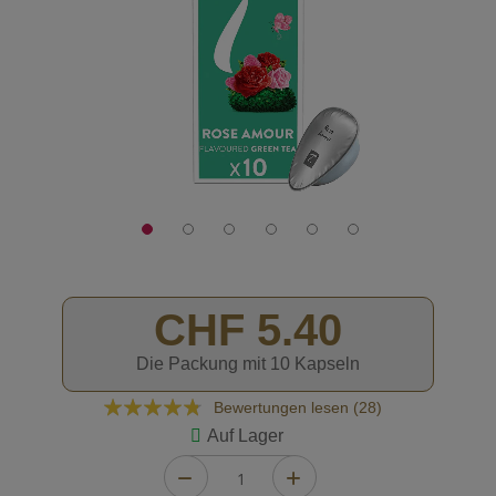
CHF 5.40
Die Packung mit 10 Kapseln
Bewertung:
Bewertungen lesen (
28
)
91
100
% of
Auf Lager