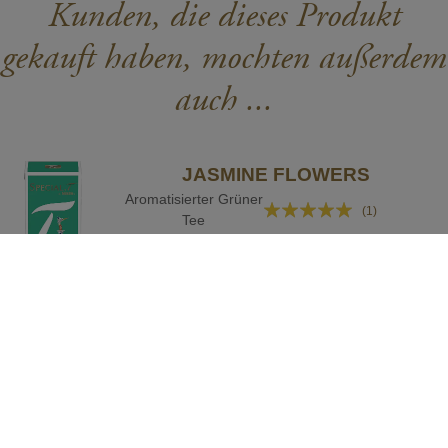
Kunden, die dieses Produkt
gekauft haben, mochten außerdem
auch ...
JASMINE FLOWERS
Aromatisierter Grüner
Bewertung:
(1)
Tee
100%
CHF 5.40
Packung mit 10 Kapseln
IN DEN WARENKORB
JAPANESE SENCHA
Bewertung:
BIO-Grüner Tee
(9)
93%