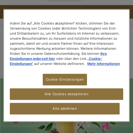
IN DEN WARENKORB
Indem Sie auf „Alle Cookies akzeptieren“ klicken, stimmen Sie der
Verwendung von Cookies (oder ähnlichen Technologien) von Erst-
und Drittanbietern zu, um Ihr Surferlebnis im Internet zu verbessern,
unsere Besucherzahlen zu messen und nützliche Informationen zu
100% sichere
Lieferung innerhalb
Kostenloser Versand
sammeln, damit wir und unsere Partner Ihnen auf Ihre Interessen
Zahlung
von 3 Tagen
ab 15 Tee-
zugeschnittene Werbung anbieten können. Weitere Informationen
Packungen
finden Sie in unserer Datenschutzerklärung. Sie können
Ihre
Einstellungen jederzeit hier
oder über den Link
„Cookie-
Einstellungen“
auf unserer Website definieren.
Mehr Informationen
Cookie-Einstellungen
Alle Cookies akzeptieren
Alle ablehnen